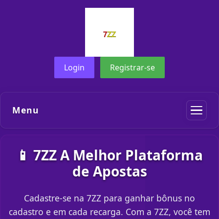
Login
Registrar-se
Menu
📱 7ZZ A Melhor Plataforma
de Apostas
Cadastre-se na 7ZZ para ganhar bônus no
cadastro e em cada recarga. Com a 7ZZ, você tem