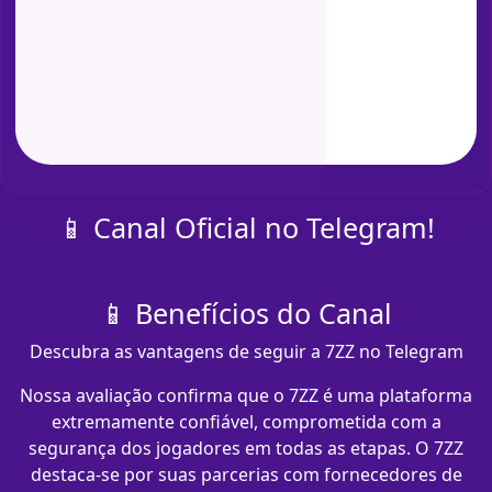
📱 Canal Oficial no Telegram!
📱 Benefícios do Canal
Descubra as vantagens de seguir a 7ZZ no Telegram
Nossa avaliação confirma que o 7ZZ é uma plataforma
extremamente confiável, comprometida com a
segurança dos jogadores em todas as etapas. O 7ZZ
destaca-se por suas parcerias com fornecedores de