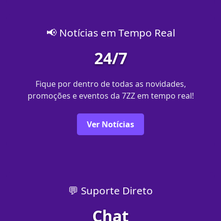
📢 Notícias em Tempo Real
24/7
Fique por dentro de todas as novidades,
promoções e eventos da 7ZZ em tempo real!
Ver Notícias
💬 Suporte Direto
Chat