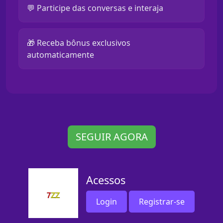
💬 Participe das conversas e interaja
🎁 Receba bônus exclusivos
automaticamente
SEGUIR AGORA
Acessos
Login
Registrar-se