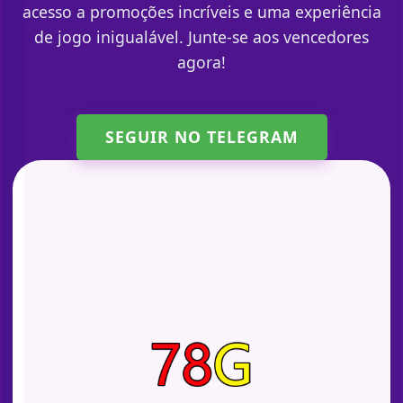
acesso a promoções incríveis e uma experiência
de jogo inigualável. Junte-se aos vencedores
agora!
SEGUIR NO TELEGRAM