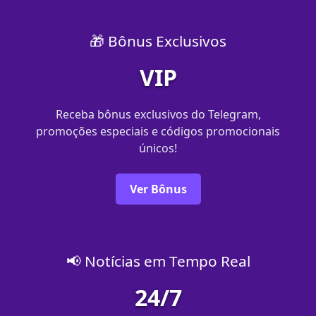
🎁 Bônus Exclusivos
VIP
Receba bônus exclusivos do Telegram,
promoções especiais e códigos promocionais
únicos!
Ver Bônus
📢 Notícias em Tempo Real
24/7