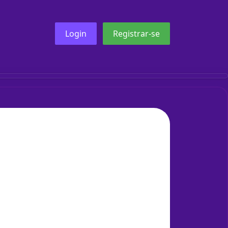
Login
Registrar-se