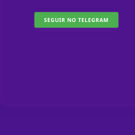
SEGUIR NO TELEGRAM