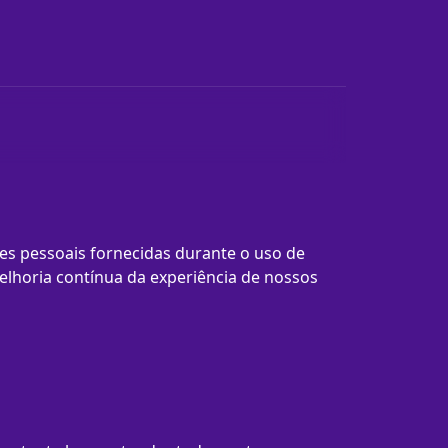
es pessoais fornecidas durante o uso de
elhoria contínua da experiência de nossos