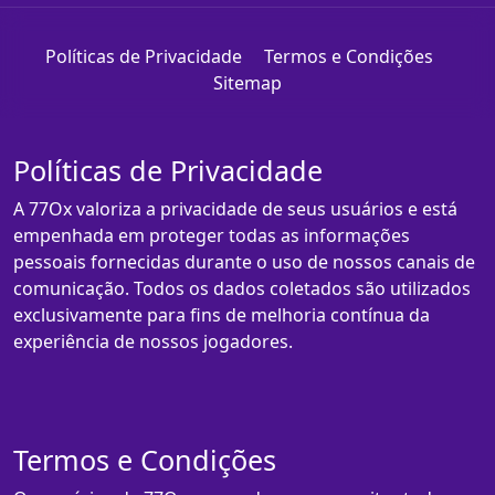
Políticas de Privacidade
Termos e Condições
Sitemap
Políticas de Privacidade
A 77Ox valoriza a privacidade de seus usuários e está
empenhada em proteger todas as informações
pessoais fornecidas durante o uso de nossos canais de
comunicação. Todos os dados coletados são utilizados
exclusivamente para fins de melhoria contínua da
experiência de nossos jogadores.
Termos e Condições