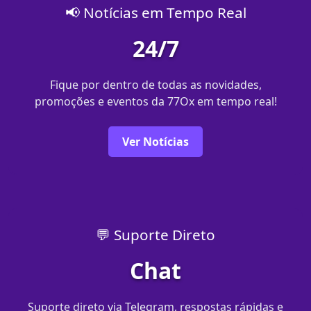
📢 Notícias em Tempo Real
24/7
Fique por dentro de todas as novidades,
promoções e eventos da 77Ox em tempo real!
Ver Notícias
💬 Suporte Direto
Chat
Suporte direto via Telegram, respostas rápidas e