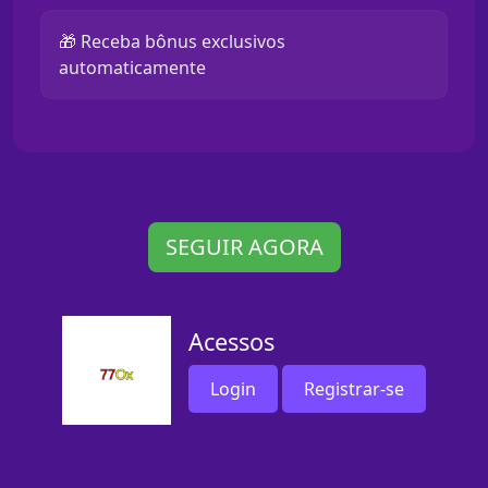
🎁 Receba bônus exclusivos
automaticamente
SEGUIR AGORA
Acessos
Login
Registrar-se