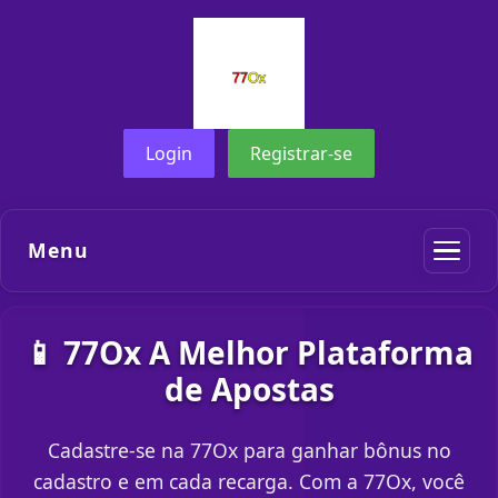
Login
Registrar-se
Menu
📱 77Ox A Melhor Plataforma
de Apostas
Cadastre-se na 77Ox para ganhar bônus no
cadastro e em cada recarga. Com a 77Ox, você