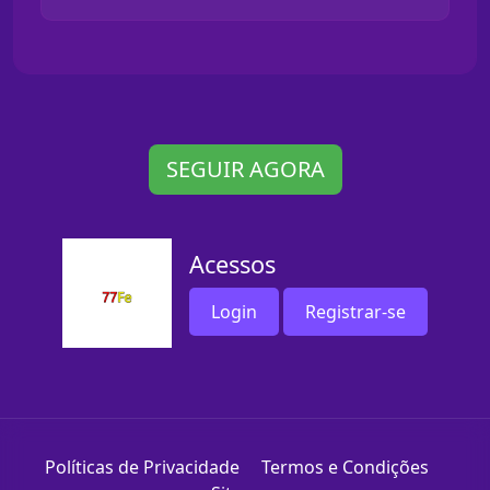
SEGUIR AGORA
Acessos
Login
Registrar-se
Políticas de Privacidade
Termos e Condições