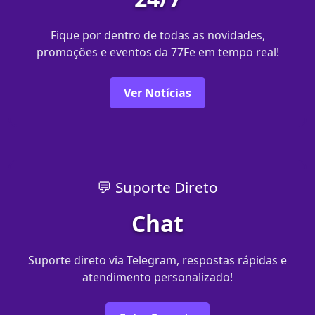
Fique por dentro de todas as novidades,
promoções e eventos da 77Fe em tempo real!
Ver Notícias
💬 Suporte Direto
Chat
Suporte direto via Telegram, respostas rápidas e
atendimento personalizado!