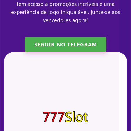
tem acesso a promoções incríveis e uma
experiência de jogo inigualável. Junte-se aos
vencedores agora!
SEGUIR NO TELEGRAM