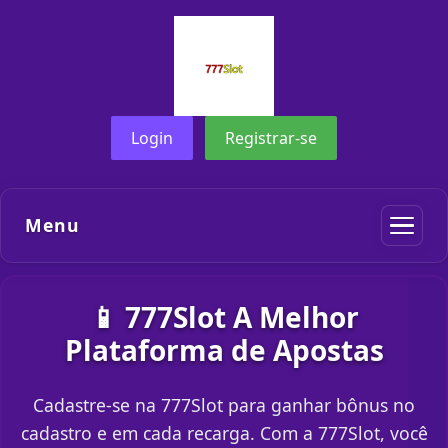
Login
Registrar-se
Menu
📱 777Slot A Melhor
Plataforma de Apostas
Cadastre-se na 777Slot para ganhar bônus no
cadastro e em cada recarga. Com a 777Slot, você