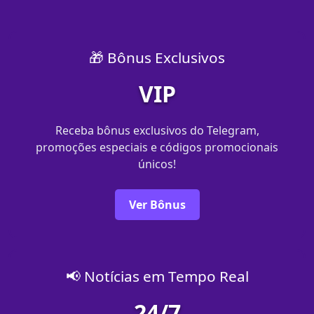
🎁 Bônus Exclusivos
VIP
Receba bônus exclusivos do Telegram,
promoções especiais e códigos promocionais
únicos!
Ver Bônus
📢 Notícias em Tempo Real
24/7