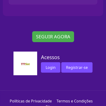
SEGUIR AGORA
Acessos
Login
Registrar-se
Políticas de Privacidade
Termos e Condições