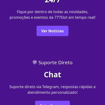
Fique por dentro de todas as novidades,
promoções e eventos da 777Slot em tempo real!
Ver Notícias
💬 Suporte Direto
Chat
Suporte direto via Telegram, respostas rápidas e
atendimento personalizado!