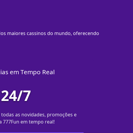
s dos maiores cassinos do mundo, oferecendo
cias em Tempo Real
24/7
e todas as novidades, promoções e
a 777Fun em tempo real!