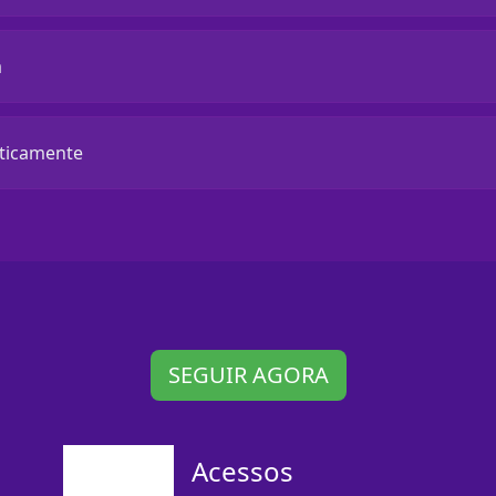
a
aticamente
SEGUIR AGORA
Acessos