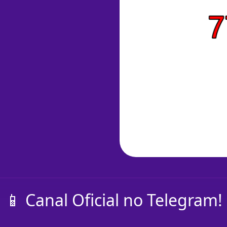
📱 Canal Oficial no Telegram!