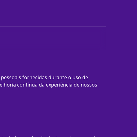
 pessoais fornecidas durante o uso de
elhoria contínua da experiência de nossos