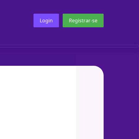
Login
Registrar-se