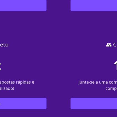
reto
👥 
t
espostas rápidas e
Junte-se a uma com
lizado!
compa
e