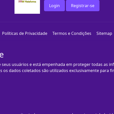
Login
Registrar-se
Políticas de Privacidade
Termos e Condições
Sitemap
de
de seus usuários e está empenhada em proteger todas as i
 os dados coletados são utilizados exclusivamente para fi