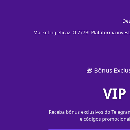
Des
Marketing eficaz: O 777Bf Plataforma inve
🎁 Bônus Exclu
VIP
Receba bônus exclusivos do Telegra
e códigos promocionai