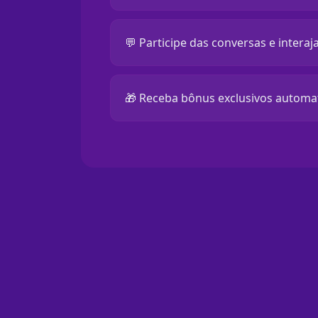
💬 Participe das conversas e interaj
🎁 Receba bônus exclusivos autom