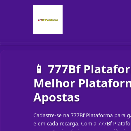
📱 777Bf Platafo
Melhor Platafor
Apostas
Cadastre-se na 777Bf Plataforma para 
e em cada recarga. Com a 777Bf Platafo