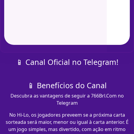
📱 Canal Oficial no Telegram!
📱 Benefícios do Canal
Descubra as vantagens de seguir a 766Brl.Com no
Telegram
No Hi-Lo, os jogadores preveem se a próxima carta
sorteada será maior, menor ou igual à carta anterior. É
um jogo simples, mas divertido, com ação em ritmo