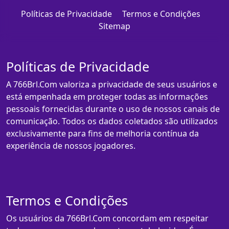
Políticas de Privacidade
Termos e Condições
Sitemap
Políticas de Privacidade
A 766Brl.Com valoriza a privacidade de seus usuários e
está empenhada em proteger todas as informações
pessoais fornecidas durante o uso de nossos canais de
comunicação. Todos os dados coletados são utilizados
exclusivamente para fins de melhoria contínua da
experiência de nossos jogadores.
Termos e Condições
Os usuários da 766Brl.Com concordam em respeitar