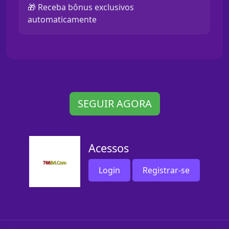
🎁 Receba bônus exclusivos
automaticamente
SEGUIR AGORA
Acessos
Login
Registrar-se