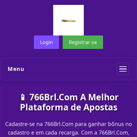
Login
Registrar-se
Menu
📱 766Brl.Com A Melhor
Plataforma de Apostas
Cadastre-se na 766Brl.Com para ganhar bônus no
cadastro e em cada recarga. Com a 766Brl.Com,