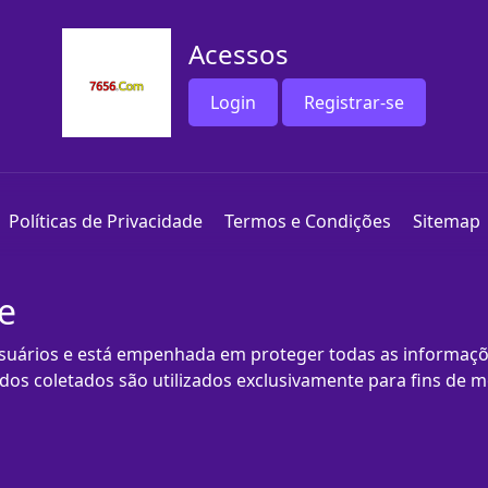
Acessos
Login
Registrar-se
Políticas de Privacidade
Termos e Condições
Sitemap
de
usuários e está empenhada em proteger todas as informaçõ
os coletados são utilizados exclusivamente para fins de m