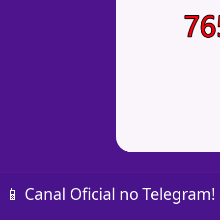
📱 Canal Oficial no Telegram!