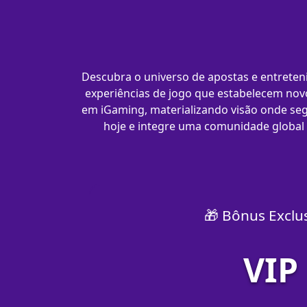
Descubra o universo de apostas e entreten
experiências de jogo que estabelecem nov
em iGaming, materializando visão onde seg
hoje e integre uma comunidade global 
🎁 Bônus Exclu
VIP