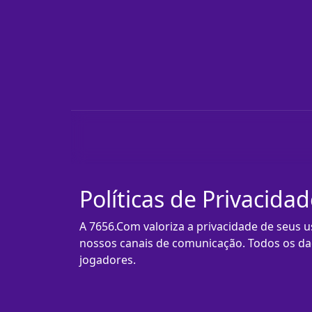
Políticas de Privacida
A 7656.Com valoriza a privacidade de seus 
nossos canais de comunicação. Todos os dad
jogadores.