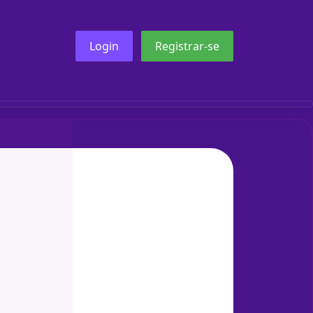
Login
Registrar-se