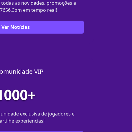
e todas as novidades, promoções e
 7656.Com em tempo real!
Ver Notícias
Comunidade VIP
1000+
unidade exclusiva de jogadores e
rtilhe experiências!