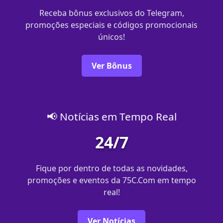
Receba bônus exclusivos do Telegram,
promoções especiais e códigos promocionais
únicos!
Ver Bônus
📢 Notícias em Tempo Real
24/7
Fique por dentro de todas as novidades,
promoções e eventos da 75C.Com em tempo
real!
Ver Notícias