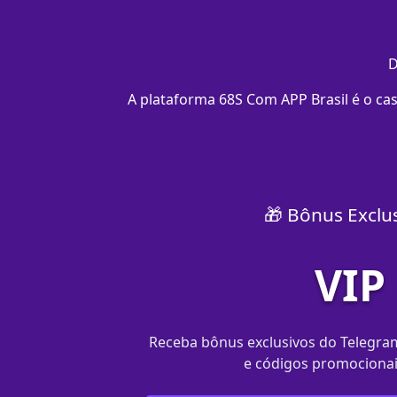
D
A plataforma 68S Com APP Brasil é o ca
🎁 Bônus Exclu
VIP
Receba bônus exclusivos do Telegra
e códigos promocionai