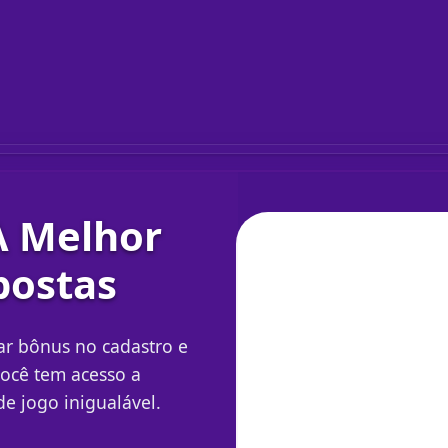
A Melhor
postas
r bônus no cadastro e
ocê tem acesso a
e jogo inigualável.