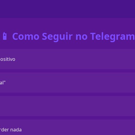
📱 Como Seguir no Telegram
ositivo
al"
erder nada