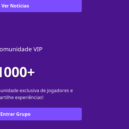
Ver Notícias
Comunidade VIP
1000+
unidade exclusiva de jogadores e
rtilhe experiências!
Entrar Grupo