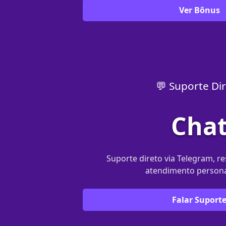
Ver Bônus
💬 Suporte Di
Cha
Suporte direto via Telegram, r
atendimento persona
Falar Suport