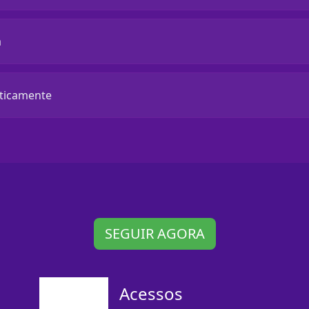
a
aticamente
SEGUIR AGORA
Acessos