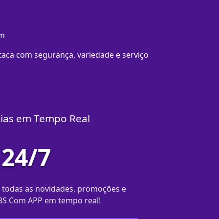
am
taca com segurança, variedade e serviço
cias em Tempo Real
24/7
e todas as novidades, promoções e
8S Com APP em tempo real!