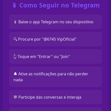
📱 Como Seguir no Telegram
📱 Baixe o app Telegram no seu dispositivo
🔍 Procure por "@6745 VipOficial"
👆 Toque em "Entrar" ou "Join"
🔔 Ative as notificações para não perder
nada
💬 Participe das conversas e interaja