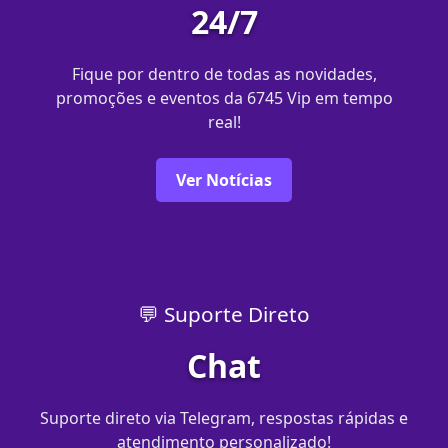
24/7
Fique por dentro de todas as novidades,
promoções e eventos da 6745 Vip em tempo
real!
Ver Notícias
💬 Suporte Direto
Chat
Suporte direto via Telegram, respostas rápidas e
atendimento personalizado!