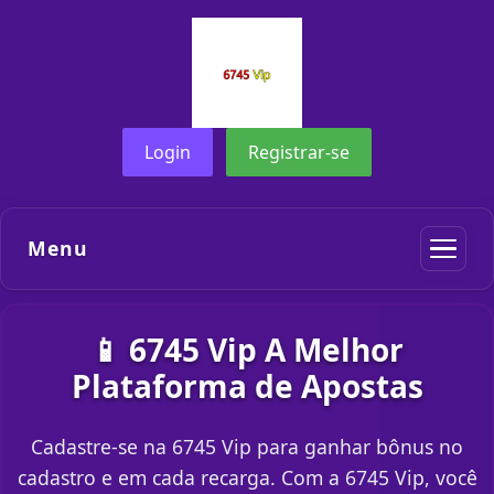
Login
Registrar-se
Menu
📱 6745 Vip A Melhor
Plataforma de Apostas
Cadastre-se na 6745 Vip para ganhar bônus no
cadastro e em cada recarga. Com a 6745 Vip, você