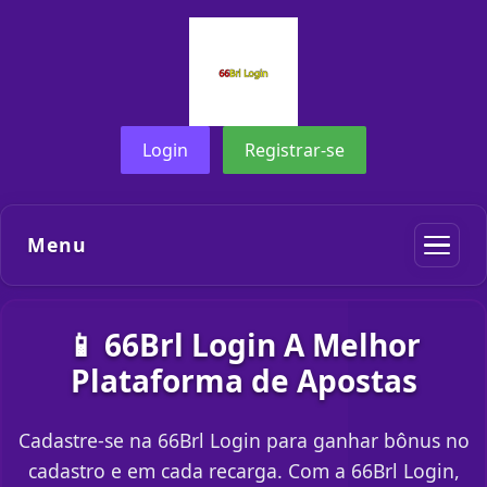
Login
Registrar-se
Menu
📱 66Brl Login A Melhor
Plataforma de Apostas
Cadastre-se na 66Brl Login para ganhar bônus no
cadastro e em cada recarga. Com a 66Brl Login,