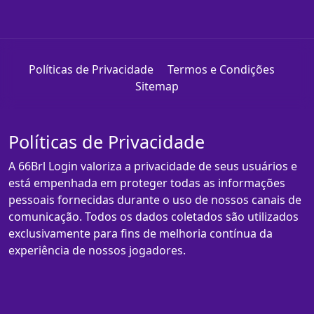
Políticas de Privacidade
Termos e Condições
Sitemap
Políticas de Privacidade
A 66Brl Login valoriza a privacidade de seus usuários e
está empenhada em proteger todas as informações
pessoais fornecidas durante o uso de nossos canais de
comunicação. Todos os dados coletados são utilizados
exclusivamente para fins de melhoria contínua da
experiência de nossos jogadores.