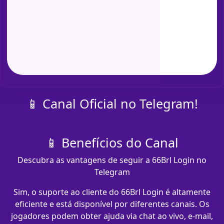
📱 Canal Oficial no Telegram!
📱 Benefícios do Canal
Descubra as vantagens de seguir a 66Brl Login no
Telegram
Sim, o suporte ao cliente do 66Brl Login é altamente
eficiente e está disponível por diferentes canais. Os
jogadores podem obter ajuda via chat ao vivo, e-mail,