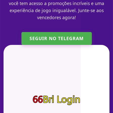
você tem acesso a promoções incríveis e uma
experiência de jogo inigualável. Junte-se aos
vencedores agora!
SEGUIR NO TELEGRAM