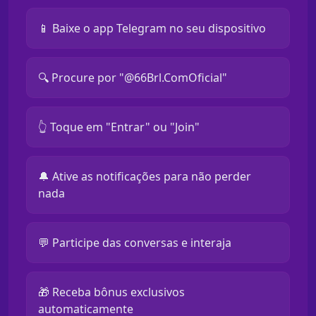
📱 Baixe o app Telegram no seu dispositivo
🔍 Procure por "@66Brl.ComOficial"
👆 Toque em "Entrar" ou "Join"
🔔 Ative as notificações para não perder
nada
💬 Participe das conversas e interaja
🎁 Receba bônus exclusivos
automaticamente