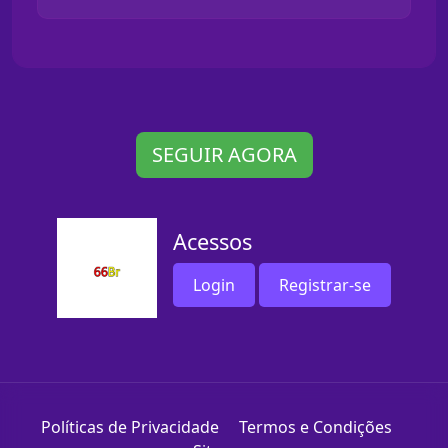
SEGUIR AGORA
Acessos
Login
Registrar-se
Políticas de Privacidade
Termos e Condições