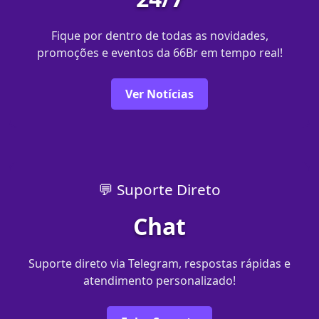
Fique por dentro de todas as novidades,
promoções e eventos da 66Br em tempo real!
Ver Notícias
💬 Suporte Direto
Chat
Suporte direto via Telegram, respostas rápidas e
atendimento personalizado!