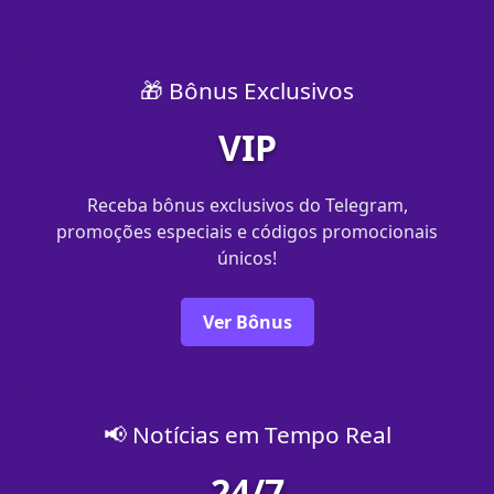
🎁 Bônus Exclusivos
VIP
Receba bônus exclusivos do Telegram,
promoções especiais e códigos promocionais
únicos!
Ver Bônus
📢 Notícias em Tempo Real
24/7