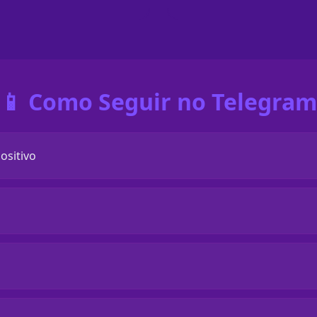
📱 Como Seguir no Telegram
ositivo