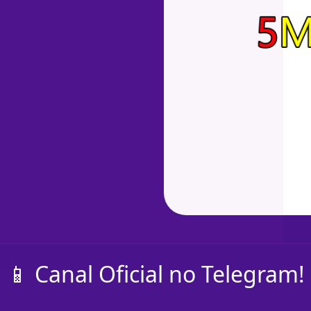
📱 Canal Oficial no Telegram!