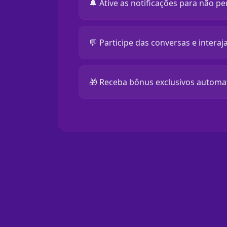
🔔 Ative as notificações para não p
💬 Participe das conversas e interaj
🎁 Receba bônus exclusivos autom