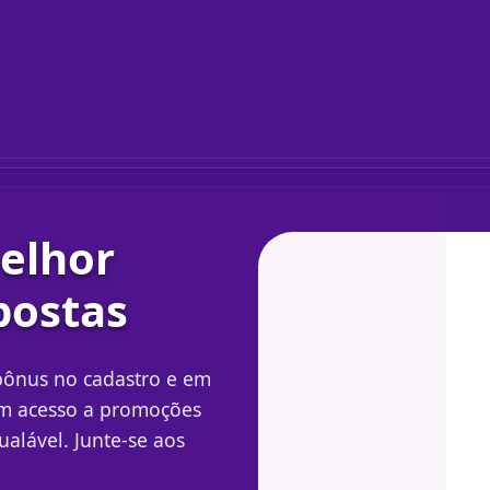
elhor
postas
bônus no cadastro e em
em acesso a promoções
ualável. Junte-se aos