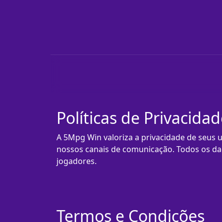
Políticas de Privacida
A 5Mpg Win valoriza a privacidade de seus
nossos canais de comunicação. Todos os dad
jogadores.
Termos e Condições