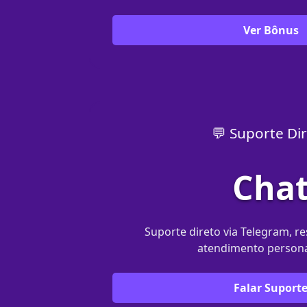
Ver Bônus
💬 Suporte Di
Cha
Suporte direto via Telegram, r
atendimento persona
Falar Suport