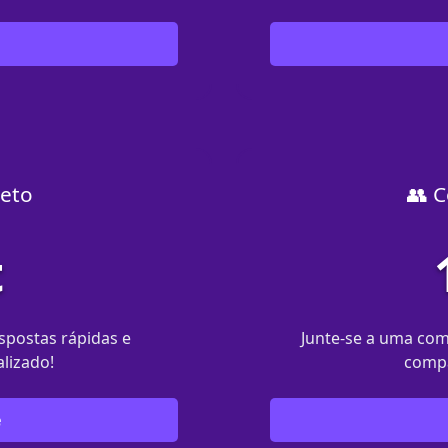
reto
👥 
t
espostas rápidas e
Junte-se a uma com
lizado!
compa
e