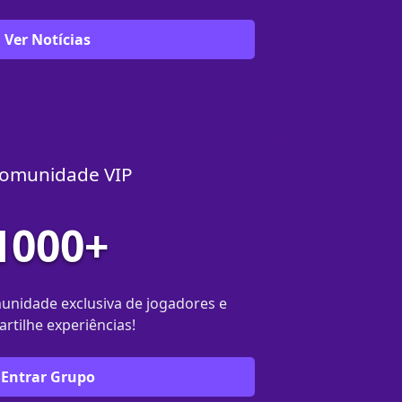
Ver Notícias
Comunidade VIP
1000+
unidade exclusiva de jogadores e
rtilhe experiências!
Entrar Grupo