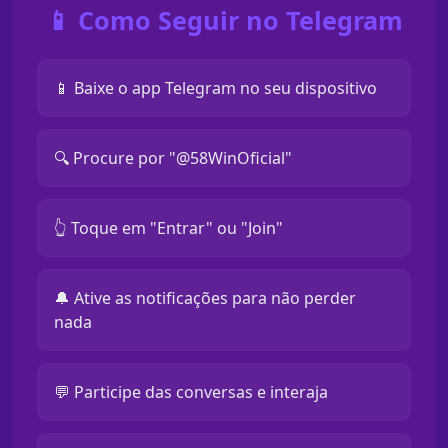
📱 Como Seguir no Telegram
📱 Baixe o app Telegram no seu dispositivo
🔍 Procure por "@58WinOficial"
👆 Toque em "Entrar" ou "Join"
🔔 Ative as notificações para não perder
nada
💬 Participe das conversas e interaja