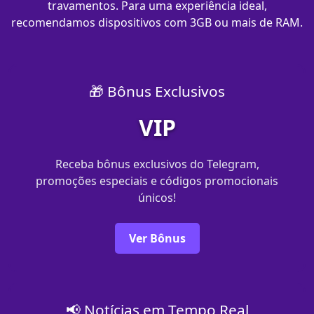
travamentos. Para uma experiência ideal,
recomendamos dispositivos com 3GB ou mais de RAM.
🎁 Bônus Exclusivos
VIP
Receba bônus exclusivos do Telegram,
promoções especiais e códigos promocionais
únicos!
Ver Bônus
📢 Notícias em Tempo Real