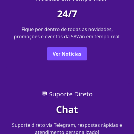
24/7
Fique por dentro de todas as novidades,
promoções e eventos da 58Win em tempo real!
Ver Notícias
💬 Suporte Direto
Chat
Suporte direto via Telegram, respostas rápidas e
atendimento personalizado!