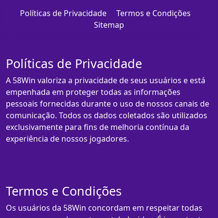
Políticas de Privacidade
Termos e Condições
Sitemap
Políticas de Privacidade
A 58Win valoriza a privacidade de seus usuários e está
empenhada em proteger todas as informações
pessoais fornecidas durante o uso de nossos canais de
comunicação. Todos os dados coletados são utilizados
exclusivamente para fins de melhoria contínua da
experiência de nossos jogadores.
Termos e Condições
Os usuários da 58Win concordam em respeitar todas