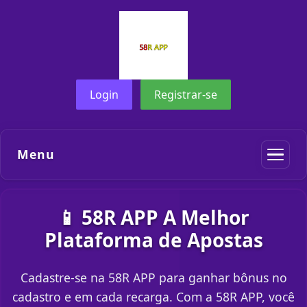
Login
Registrar-se
Menu
📱 58R APP A Melhor
Plataforma de Apostas
Cadastre-se na 58R APP para ganhar bônus no
cadastro e em cada recarga. Com a 58R APP, você