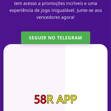
tem acesso a promoções incríveis e uma
experiência de jogo inigualável. Junte-se aos
vencedores agora!
SEGUIR NO TELEGRAM