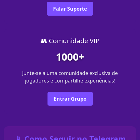
Falar Suporte
👥 Comunidade VIP
1000+
Junte-se a uma comunidade exclusiva de
jogadores e compartilhe experiências!
Entrar Grupo
📱 Como Seguir no Telegram