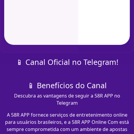
📱 Canal Oficial no Telegram!
📱 Benefícios do Canal
Descubra as vantagens de seguir a 58R APP no
Telegram
A 58R APP fornece serviços de entretenimento online
para usuários brasileiros, e a 58R APP Online Com está
sempre comprometida com um ambiente de apostas