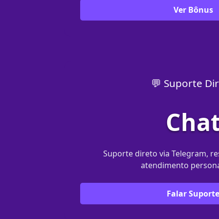
Ver Bônus
💬 Suporte Di
Cha
Suporte direto via Telegram, r
atendimento persona
Falar Suport