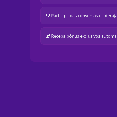
💬 Participe das conversas e interaj
🎁 Receba bônus exclusivos autom