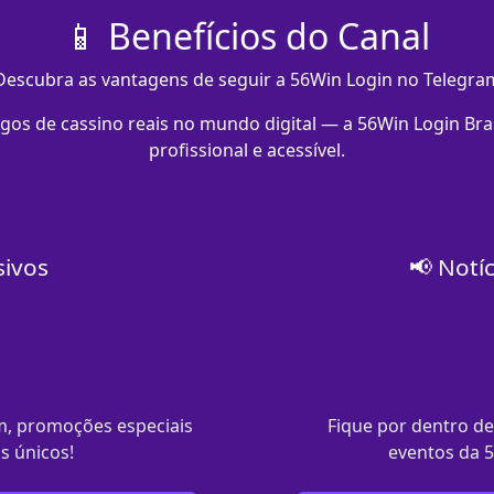
📱 Benefícios do Canal
Descubra as vantagens de seguir a 56Win Login no Telegra
ogos de cassino reais no mundo digital — a 56Win Login Br
profissional e acessível.
sivos
📢 Notí
m, promoções especiais
Fique por dentro d
s únicos!
eventos da 