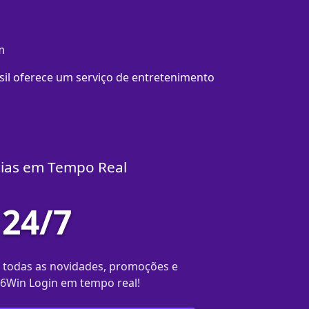
m
asil oferece um serviço de entretenimento
cias em Tempo Real
24/7
e todas as novidades, promoções e
56Win Login em tempo real!