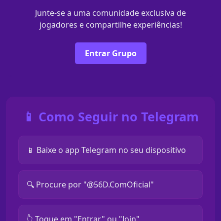
Junte-se a uma comunidade exclusiva de
jogadores e compartilhe experiências!
Entrar Grupo
📱 Como Seguir no Telegram
📱 Baixe o app Telegram no seu dispositivo
🔍 Procure por "@56D.ComOficial"
👆 Toque em "Entrar" ou "Join"