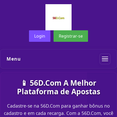
Login
Registrar-se
Menu
📱 56D.Com A Melhor
Plataforma de Apostas
Cadastre-se na 56D.Com para ganhar bônus no
cadastro e em cada recarga. Com a 56D.Com, você