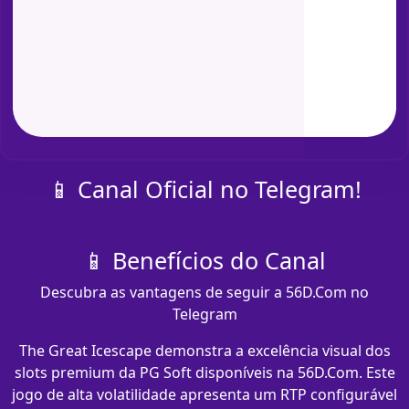
📱 Canal Oficial no Telegram!
📱 Benefícios do Canal
Descubra as vantagens de seguir a 56D.Com no
Telegram
The Great Icescape demonstra a excelência visual dos
slots premium da PG Soft disponíveis na 56D.Com. Este
jogo de alta volatilidade apresenta um RTP configurável