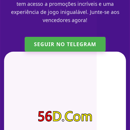
tem acesso a promoções incríveis e uma
experiência de jogo inigualável. Junte-se aos
vencedores agora!
SEGUIR NO TELEGRAM