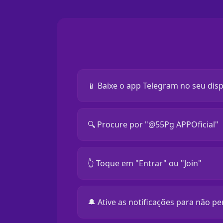
📱 Baixe o app Telegram no seu disp
🔍 Procure por "@55Pg APPOficial"
👆 Toque em "Entrar" ou "Join"
🔔 Ative as notificações para não p