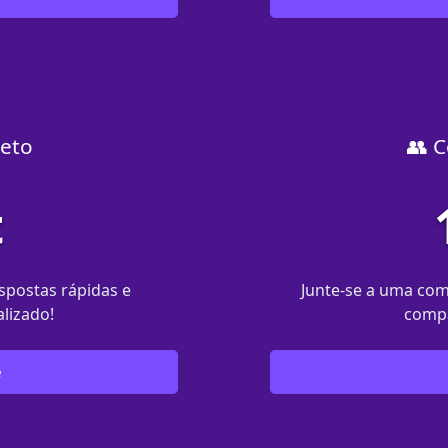
reto
👥 
t
espostas rápidas e
Junte-se a uma com
lizado!
compa
e