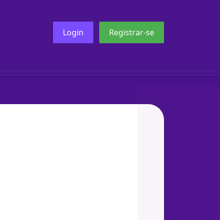
Login
Registrar-se