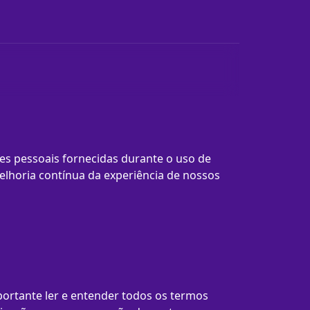
es pessoais fornecidas durante o uso de
elhoria contínua da experiência de nossos
ortante ler e entender todos os termos