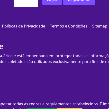
Políticas de Privacidade
Termos e Condições
Sitemap
de
usuários e está empenhada em proteger todas as informaçõ
os coletados são utilizados exclusivamente para fins de m
eitar todas as regras e regulamentos estabelecidos. É imp