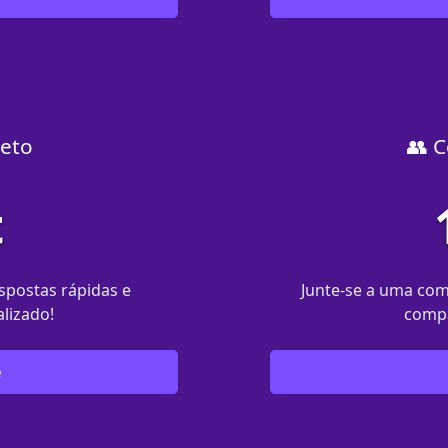
reto
👥 
t
espostas rápidas e
Junte-se a uma com
lizado!
compa
e