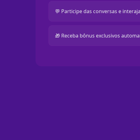
💬 Participe das conversas e interaj
🎁 Receba bônus exclusivos autom