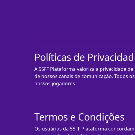
Políticas de Privacida
A 55FF Plataforma valoriza a privacidade d
de nossos canais de comunicação. Todos os 
nossos jogadores.
Termos e Condições
Os usuários da 55FF Plataforma concordam e