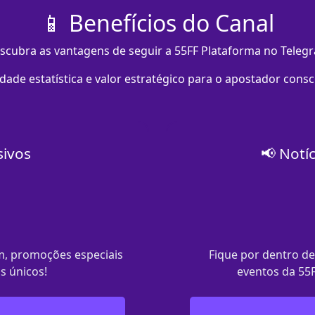
📱 Benefícios do Canal
scubra as vantagens de seguir a 55FF Plataforma no Teleg
ade estatística e valor estratégico para o apostador consci
sivos
📢 Notí
m, promoções especiais
Fique por dentro d
s únicos!
eventos da 55