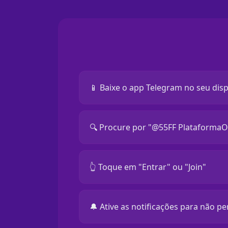
📱 Baixe o app Telegram no seu disp
🔍 Procure por "@55FF PlataformaOf
👆 Toque em "Entrar" ou "Join"
🔔 Ative as notificações para não p