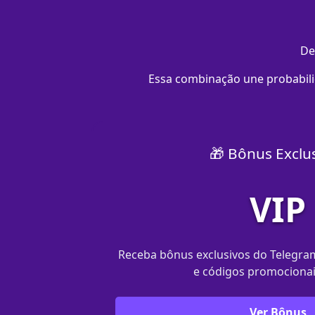
De
Essa combinação une probabilid
🎁 Bônus Exclu
VIP
Receba bônus exclusivos do Telegra
e códigos promocionai
Ver Bônus