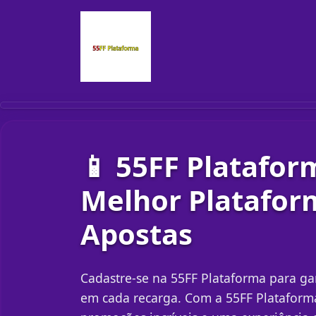
📱 55FF Platafor
Melhor Platafor
Apostas
Cadastre-se na 55FF Plataforma para g
em cada recarga. Com a 55FF Plataforma