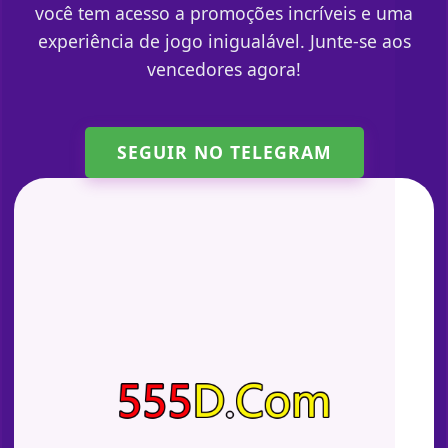
você tem acesso a promoções incríveis e uma
experiência de jogo inigualável. Junte-se aos
vencedores agora!
SEGUIR NO TELEGRAM