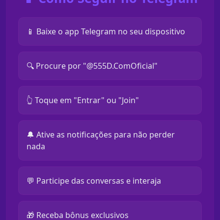
📱 Baixe o app Telegram no seu dispositivo
🔍 Procure por "@555D.ComOficial"
👆 Toque em "Entrar" ou "Join"
🔔 Ative as notificações para não perder
nada
💬 Participe das conversas e interaja
🎁 Receba bônus exclusivos