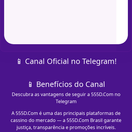
📱 Canal Oficial no Telegram!
📱 Benefícios do Canal
Descubra as vantagens de seguir a 555D.Com no
Telegram
A 555D.Com é uma das principais plataformas de
cassino do mercado — a 555D.Com Brasil garante
justiça, transparência e promoções incríveis.