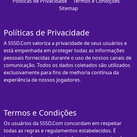
Políticas de Privacidade
Termos e Condições
Sitemap
Políticas de Privacidade
A 555D.Com valoriza a privacidade de seus usuários e
está empenhada em proteger todas as informações
pessoais fornecidas durante o uso de nossos canais de
comunicação. Todos os dados coletados são utilizados
exclusivamente para fins de melhoria contínua da
experiência de nossos jogadores.
Termos e Condições
Os usuários da 555D.Com concordam em respeitar
todas as regras e regulamentos estabelecidos. É