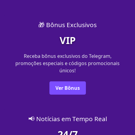
🎁 Bônus Exclusivos
VIP
Receba bônus exclusivos do Telegram,
promoções especiais e códigos promocionais
únicos!
Ver Bônus
📢 Notícias em Tempo Real
24/7