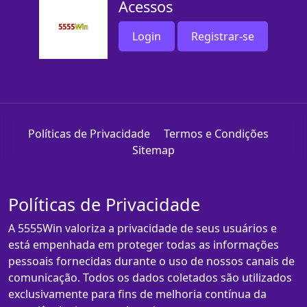
Acessos
Login
Registrar-se
Políticas de Privacidade
Termos e Condições
Sitemap
Políticas de Privacidade
A 5555Win valoriza a privacidade de seus usuários e
está empenhada em proteger todas as informações
pessoais fornecidas durante o uso de nossos canais de
comunicação. Todos os dados coletados são utilizados
exclusivamente para fins de melhoria contínua da