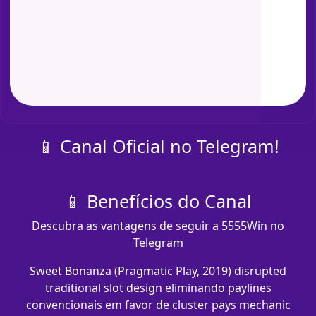
📱 Canal Oficial no Telegram!
📱 Benefícios do Canal
Descubra as vantagens de seguir a 5555Win no
Telegram
Sweet Bonanza (Pragmatic Play, 2019) disrupted
traditional slot design eliminando paylines
convencionais em favor de cluster pays mechanic