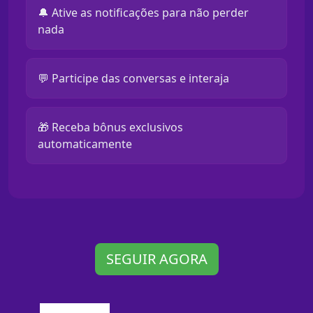
🔔 Ative as notificações para não perder
nada
💬 Participe das conversas e interaja
🎁 Receba bônus exclusivos
automaticamente
SEGUIR AGORA