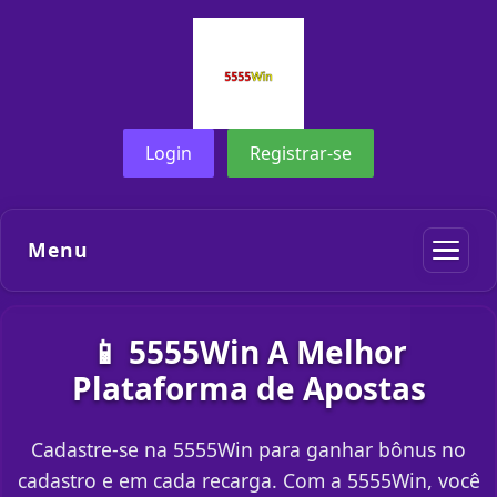
Login
Registrar-se
Menu
📱 5555Win A Melhor
Plataforma de Apostas
Cadastre-se na 5555Win para ganhar bônus no
cadastro e em cada recarga. Com a 5555Win, você