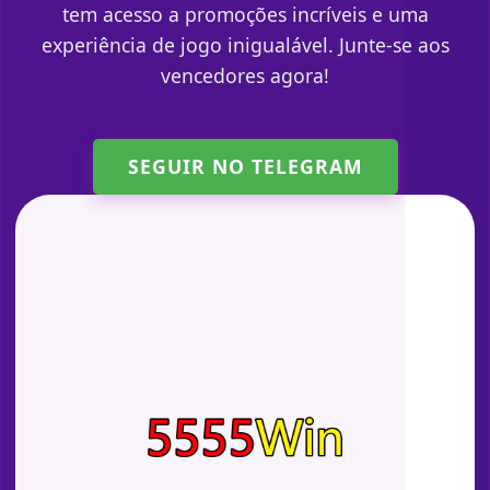
tem acesso a promoções incríveis e uma
experiência de jogo inigualável. Junte-se aos
vencedores agora!
SEGUIR NO TELEGRAM