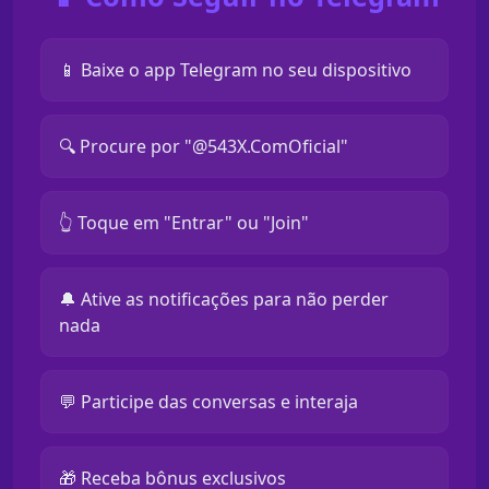
📱 Baixe o app Telegram no seu dispositivo
🔍 Procure por "@543X.ComOficial"
👆 Toque em "Entrar" ou "Join"
🔔 Ative as notificações para não perder
nada
💬 Participe das conversas e interaja
🎁 Receba bônus exclusivos