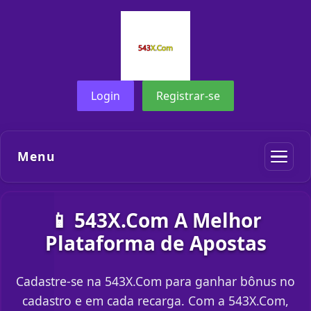
Login
Registrar-se
Menu
📱 543X.Com A Melhor
Plataforma de Apostas
Cadastre-se na 543X.Com para ganhar bônus no
cadastro e em cada recarga. Com a 543X.Com,