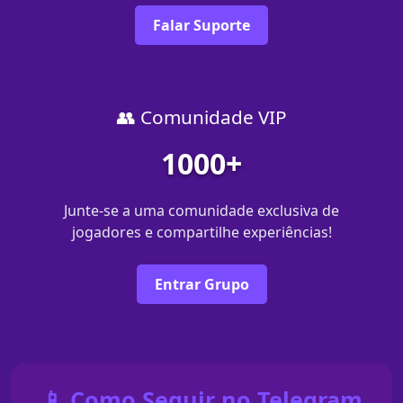
Falar Suporte
👥 Comunidade VIP
1000+
Junte-se a uma comunidade exclusiva de
jogadores e compartilhe experiências!
Entrar Grupo
📱 Como Seguir no Telegram