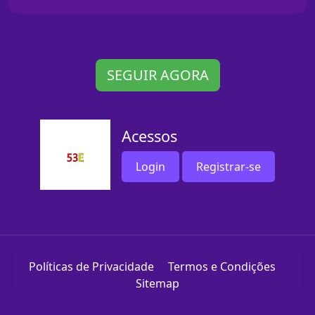
SEGUIR AGORA
Acessos
Login
Registrar-se
Políticas de Privacidade
Termos e Condições
Sitemap