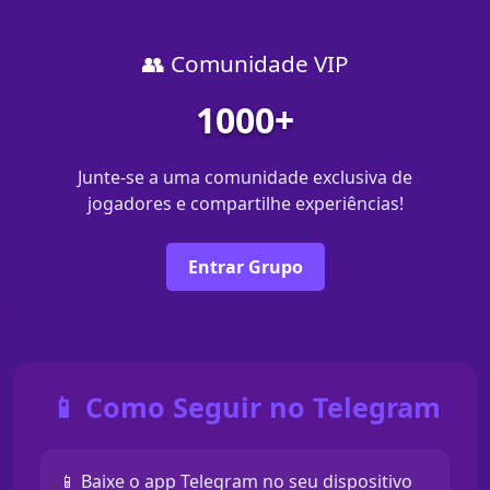
👥 Comunidade VIP
1000+
Junte-se a uma comunidade exclusiva de
jogadores e compartilhe experiências!
Entrar Grupo
📱 Como Seguir no Telegram
📱 Baixe o app Telegram no seu dispositivo