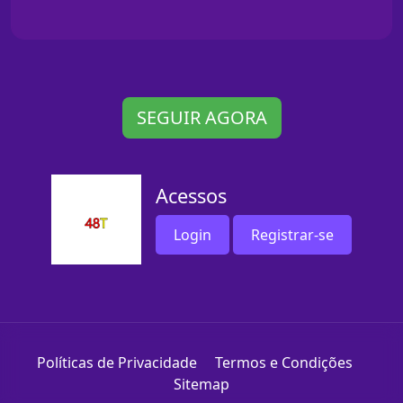
SEGUIR AGORA
Acessos
Login
Registrar-se
Políticas de Privacidade
Termos e Condições
Sitemap