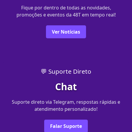
Fique por dentro de todas as novidades,
promoções e eventos da 48T em tempo real!
Ver Notícias
💬 Suporte Direto
Chat
Suporte direto via Telegram, respostas rápidas e
atendimento personalizado!
Falar Suporte