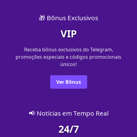
🎁 Bônus Exclusivos
VIP
Receba bônus exclusivos do Telegram,
promoções especiais e códigos promocionais
únicos!
Ver Bônus
📢 Notícias em Tempo Real
24/7