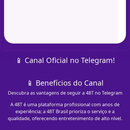
📱 Canal Oficial no Telegram!
📱 Benefícios do Canal
Descubra as vantagens de seguir a 48T no Telegram
A 48T é uma plataforma profissional com anos de
experiência; a 48T Brasil prioriza o serviço e a
qualidade, oferecendo entretenimento de alto nível.