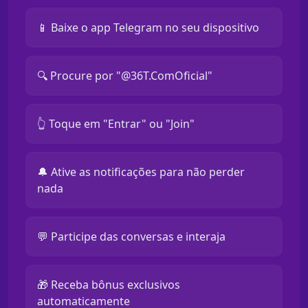
📱 Baixe o app Telegram no seu dispositivo
🔍 Procure por "@36T.ComOficial"
👆 Toque em "Entrar" ou "Join"
🔔 Ative as notificações para não perder
nada
💬 Participe das conversas e interaja
🎁 Receba bônus exclusivos
automaticamente