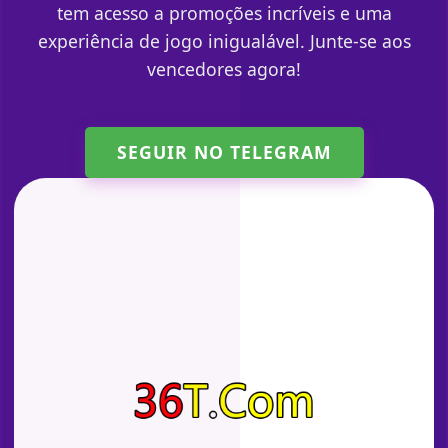
tem acesso a promoções incríveis e uma
experiência de jogo inigualável. Junte-se aos
vencedores agora!
SEGUIR NO TELEGRAM