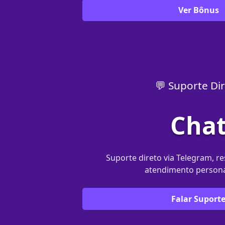
Ver Bônus
💬 Suporte Di
Cha
Suporte direto via Telegram, r
atendimento persona
Falar Suport