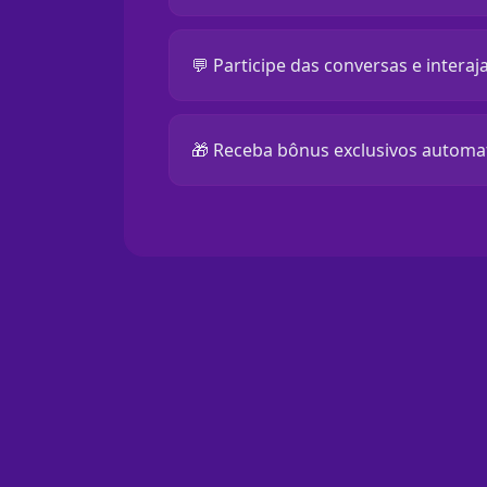
💬 Participe das conversas e interaj
🎁 Receba bônus exclusivos autom