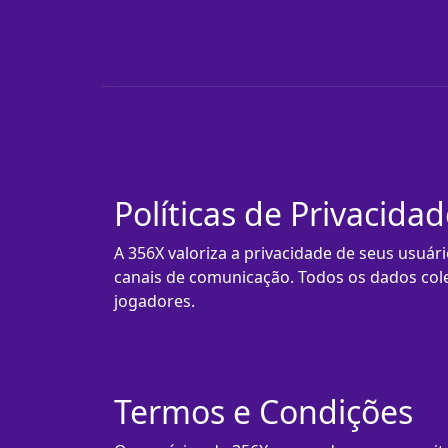
Políticas de Privacida
A 356X valoriza a privacidade de seus usuá
canais de comunicação. Todos os dados cole
jogadores.
Termos e Condições