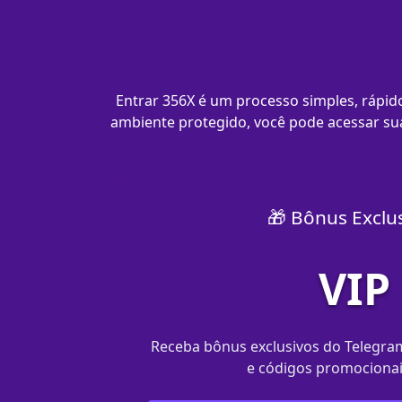
Entrar 356X é um processo simples, rápid
ambiente protegido, você pode acessar sua
🎁 Bônus Exclu
VIP
Receba bônus exclusivos do Telegra
e códigos promocionai