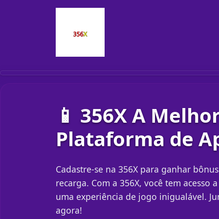
📱 356X A Melho
Plataforma de A
Cadastre-se na 356X para ganhar bônus
recarga. Com a 356X, você tem acesso a
uma experiência de jogo inigualável. J
agora!