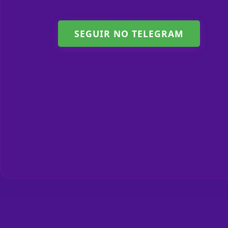
SEGUIR NO TELEGRAM