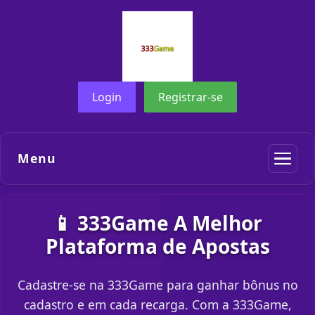
Login
Registrar-se
Menu
📱 333Game A Melhor
Plataforma de Apostas
Cadastre-se na 333Game para ganhar bônus no
cadastro e em cada recarga. Com a 333Game,