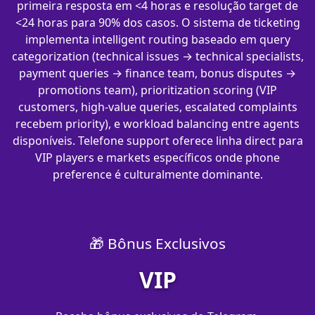
primeira resposta em <4 horas e resolução target de
<24 horas para 90% dos casos. O sistema de ticketing
implementa intelligent routing baseado em query
categorization (technical issues → technical specialists,
payment queries → finance team, bonus disputes →
promotions team), prioritization scoring (VIP
customers, high-value queries, escalated complaints
recebem priority), e workload balancing entre agents
disponíveis. Telefone support oferece linha direct para
VIP players e markets específicos onde phone
preference é culturalmente dominante.
🎁 Bônus Exclusivos
VIP