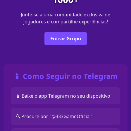
Junte-se a uma comunidade exclusiva de
jogadores e compartilhe experiências!
Entrar Grupo
📱 Como Seguir no Telegram
📱 Baixe o app Telegram no seu dispositivo
🔍 Procure por "@333GameOficial"