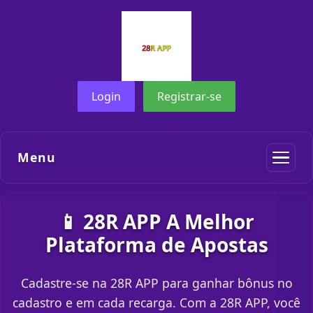
Login
Registrar-se
Menu
📱 28R APP A Melhor
Plataforma de Apostas
Cadastre-se na 28R APP para ganhar bônus no
cadastro e em cada recarga. Com a 28R APP, você