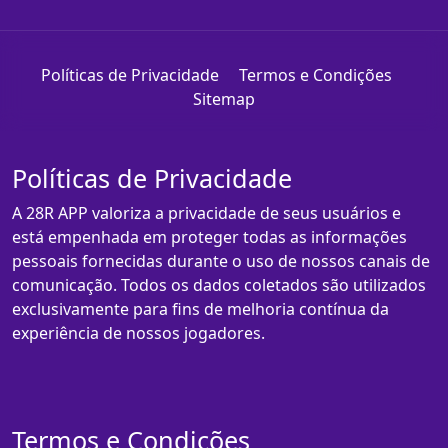
Políticas de Privacidade
Termos e Condições
Sitemap
Políticas de Privacidade
A 28R APP valoriza a privacidade de seus usuários e
está empenhada em proteger todas as informações
pessoais fornecidas durante o uso de nossos canais de
comunicação. Todos os dados coletados são utilizados
exclusivamente para fins de melhoria contínua da
experiência de nossos jogadores.
Termos e Condições