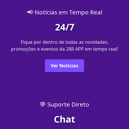
📢 Notícias em Tempo Real
24/7
Fique por dentro de todas as novidades,
promoções e eventos da 28R APP em tempo real!
Ver Notícias
💬 Suporte Direto
Chat