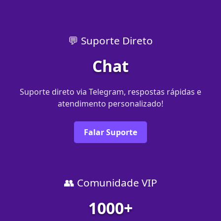
💬 Suporte Direto
Chat
Suporte direto via Telegram, respostas rápidas e
atendimento personalizado!
Falar Suporte
👥 Comunidade VIP
1000+