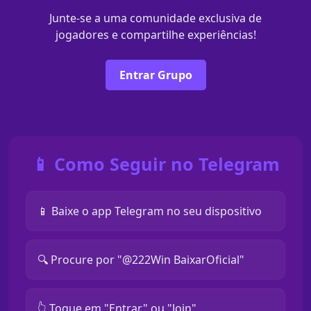
Junte-se a uma comunidade exclusiva de
jogadores e compartilhe experiências!
Entrar Grupo
📱 Como Seguir no Telegram
📱 Baixe o app Telegram no seu dispositivo
🔍 Procure por "@222Win BaixarOficial"
👆 Toque em "Entrar" ou "Join"