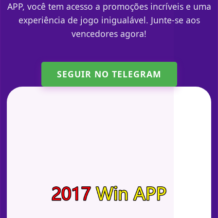
APP, você tem acesso a promoções incríveis e uma
experiência de jogo inigualável. Junte-se aos
vencedores agora!
SEGUIR NO TELEGRAM