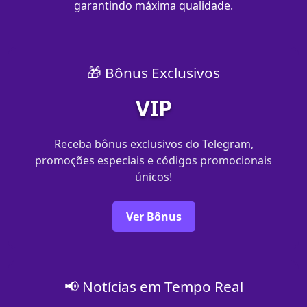
garantindo máxima qualidade.
🎁 Bônus Exclusivos
VIP
Receba bônus exclusivos do Telegram,
promoções especiais e códigos promocionais
únicos!
Ver Bônus
📢 Notícias em Tempo Real