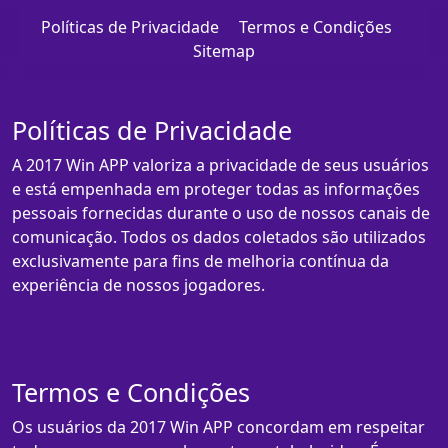
Políticas de Privacidade
Termos e Condições
Sitemap
Políticas de Privacidade
A 2017 Win APP valoriza a privacidade de seus usuários
e está empenhada em proteger todas as informações
pessoais fornecidas durante o uso de nossos canais de
comunicação. Todos os dados coletados são utilizados
exclusivamente para fins de melhoria contínua da
experiência de nossos jogadores.
Termos e Condições
Os usuários da 2017 Win APP concordam em respeitar