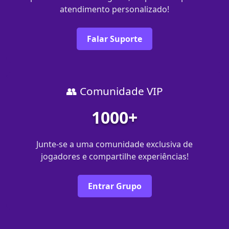
atendimento personalizado!
Falar Suporte
👥 Comunidade VIP
1000+
Junte-se a uma comunidade exclusiva de
jogadores e compartilhe experiências!
Entrar Grupo