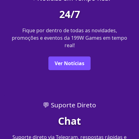
24/7
Fique por dentro de todas as novidades,
promoções e eventos da 199W Games em tempo
real!
Ver Notícias
💬 Suporte Direto
Chat
Suporte direto via Telegram, respostas rápidas e