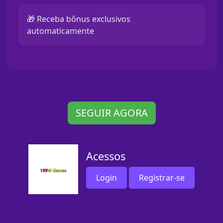
🎁 Receba bônus exclusivos
automaticamente
SEGUIR AGORA
Acessos
Login
Registrar-se