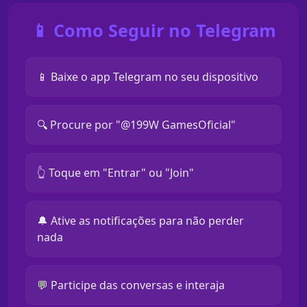
📱 Como Seguir no Telegram
📱 Baixe o app Telegram no seu dispositivo
🔍 Procure por "@199W GamesOficial"
👆 Toque em "Entrar" ou "Join"
🔔 Ative as notificações para não perder
nada
💬 Participe das conversas e interaja