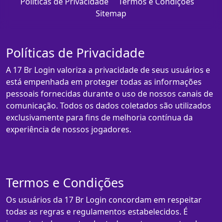
Políticas de Privacidade
Termos e Condições
Sitemap
Políticas de Privacidade
A 17 Br Login valoriza a privacidade de seus usuários e
está empenhada em proteger todas as informações
pessoais fornecidas durante o uso de nossos canais de
comunicação. Todos os dados coletados são utilizados
exclusivamente para fins de melhoria contínua da
experiência de nossos jogadores.
Termos e Condições
Os usuários da 17 Br Login concordam em respeitar
todas as regras e regulamentos estabelecidos. É