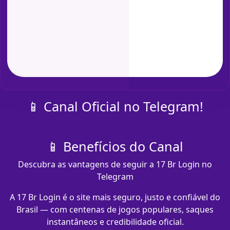
📱 Canal Oficial no Telegram!
📱 Benefícios do Canal
Descubra as vantagens de seguir a 17 Br Login no
Telegram
A 17 Br Login é o site mais seguro, justo e confiável do
Brasil — com centenas de jogos populares, saques
instantâneos e credibilidade oficial.