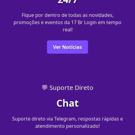
Fique por dentro de todas as novidades,
promoções e eventos da 17 Br Login em tempo
real!
Ver Notícias
💬 Suporte Direto
Chat
Suporte direto via Telegram, respostas rápidas e
atendimento personalizado!