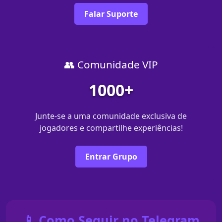
Falar Suporte
👥 Comunidade VIP
1000+
Junte-se a uma comunidade exclusiva de
jogadores e compartilhe experiências!
Entrar Grupo
📱 Como Seguir no Telegram