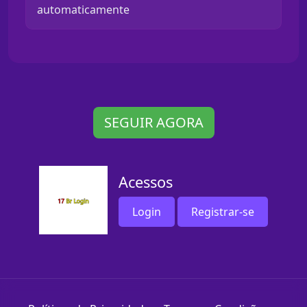
automaticamente
SEGUIR AGORA
Acessos
Login
Registrar-se