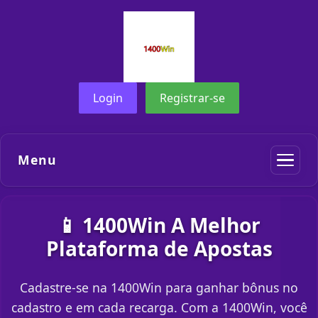
Login
Registrar-se
Menu
📱 1400Win A Melhor
Plataforma de Apostas
Cadastre-se na 1400Win para ganhar bônus no
cadastro e em cada recarga. Com a 1400Win, você