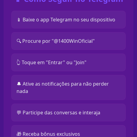
📱 Baixe o app Telegram no seu dispositivo
🔍 Procure por "@1400WinOficial"
👆 Toque em "Entrar" ou "Join"
🔔 Ative as notificações para não perder
nada
💬 Participe das conversas e interaja
🎁 Receba bônus exclusivos