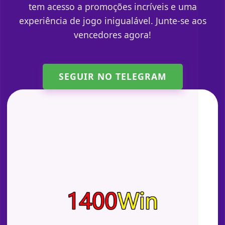
tem acesso a promoções incríveis e uma
experiência de jogo inigualável. Junte-se aos
vencedores agora!
SEGUIR NO TELEGRAM