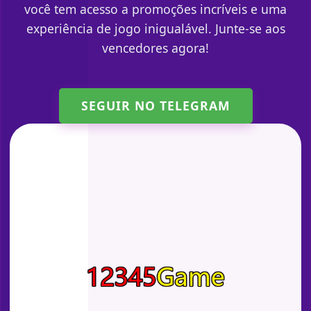
você tem acesso a promoções incríveis e uma
experiência de jogo inigualável. Junte-se aos
vencedores agora!
SEGUIR NO TELEGRAM