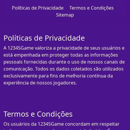
Políticas de Privacidade
Termos e Condições
Sitemap
Políticas de Privacidade
A 12345Game valoriza a privacidade de seus usuários e
está empenhada em proteger todas as informações
pessoais fornecidas durante o uso de nossos canais de
comunicação. Todos os dados coletados são utilizados
exclusivamente para fins de melhoria contínua da
experiência de nossos jogadores.
Termos e Condições
Os usuários da 12345Game concordam em respeitar