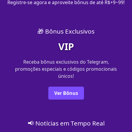
Registre-se agora e aproveite bônus de até R$+9~99!
🎁 Bônus Exclusivos
VIP
Receba bônus exclusivos do Telegram,
promoções especiais e códigos promocionais
únicos!
Ver Bônus
📢 Notícias em Tempo Real